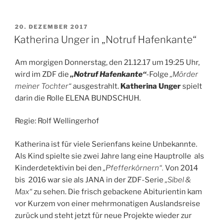
VERÖFFENTLICHT
20. DEZEMBER 2017
AM
Katherina Unger in „Notruf Hafenkante“
Am morgigen Donnerstag, den 21.12.17 um 19:25 Uhr,
wird im ZDF die
„Notruf Hafenkante“
-Folge
„Mörder
meiner Tochter“
ausgestrahlt.
Katherina Unger
spielt
darin die Rolle ELENA BUNDSCHUH.
Regie: Rolf Wellingerhof
Katherina ist für viele Serienfans keine Unbekannte.
Als Kind spielte sie zwei Jahre lang eine Hauptrolle als
Kinderdetektivin bei den
„Pfefferkörnern“.
Von 2014
bis 2016 war sie als JANA in der ZDF-Serie
„Sibel &
Max“
zu sehen. Die frisch gebackene Abiturientin kam
vor Kurzem von einer mehrmonatigen Auslandsreise
zurück und steht jetzt für neue Projekte wieder zur