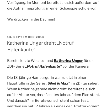
Verfügung. Im Moment bereitet sie sich außerdem auf
die Aufnahmeprüfung an einer Schauspielschule vor.
Wir drücken ihr die Daumen!
VERÖFFENTLICHT
13. SEPTEMBER 2016
AM
Katherina Unger dreht „Notruf
Hafenkante“
Bereits letzte Woche stand
Katherina Unger
für die
ZDF-Serie
„Notruf Hafenkante“
vor der Kamera.
Die 18-jährige Hamburgerin war zuletzt in einer
Hauptrolle in der Serie
„Sibel & Max“
im ZDF zu sehen.
Wenn Katherina gerade nicht dreht, bereitet sie sich
auf ihr Abitur vor, das nächstes Jahr auf dem Plan steht.
Und danach? Ihr Berufswunsch steht schon fest,
seitdem sie mit 12 Jahren als eines der „Pfefferkörner“