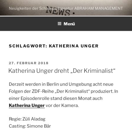
Zum
Neuigkeiten der Schauspielagentur ABRAHAM MANAGEMENT
Inhalt
springen
Menü
SCHLAGWORT:
KATHERINA UNGER
VERÖFFENTLICHT
27. FEBRUAR 2018
AM
Katherina Unger dreht „Der Kriminalist“
Derzeit werden in Berlin und Umgebung acht neue
Folgen der ZDF-Reihe „Der Kriminalist“ produziert. In
einer Episodenrolle stand diesen Monat auch
Katherina Unger
vor der Kamera.
Regie: Züli Aladag
Casting: Simone Bär