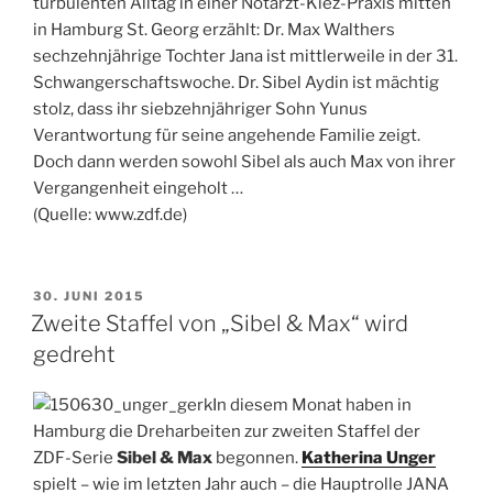
turbulenten Alltag in einer Notarzt-Kiez-Praxis mitten
in Hamburg St. Georg erzählt: Dr. Max Walthers
sechzehnjährige Tochter Jana ist mittlerweile in der 31.
Schwangerschaftswoche. Dr. Sibel Aydin ist mächtig
stolz, dass ihr siebzehnjähriger Sohn Yunus
Verantwortung für seine angehende Familie zeigt.
Doch dann werden sowohl Sibel als auch Max von ihrer
Vergangenheit eingeholt …
(Quelle: www.zdf.de)
VERÖFFENTLICHT
30. JUNI 2015
AM
Zweite Staffel von „Sibel & Max“ wird
gedreht
In diesem Monat haben in
Hamburg die Dreharbeiten zur zweiten Staffel der
ZDF-Serie
Sibel & Max
begonnen.
Katherina Unger
spielt – wie im letzten Jahr auch – die Hauptrolle JANA