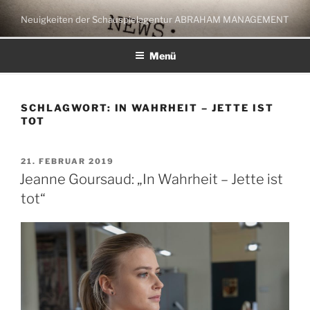
Zum
Neuigkeiten der Schauspielagentur ABRAHAM MANAGEMENT
Inhalt
springen
Menü
SCHLAGWORT:
IN WAHRHEIT – JETTE IST
TOT
VERÖFFENTLICHT
21. FEBRUAR 2019
AM
Jeanne Goursaud: „In Wahrheit – Jette ist
tot“