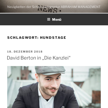
Zum
Neuigkeiten der Schauspielagentur ABRAHAM MANAGEMENT
Inhalt
springen
Menü
SCHLAGWORT:
HUNDSTAGE
VERÖFFENTLICHT
18. DEZEMBER 2018
AM
David Berton in „Die Kanzlei“