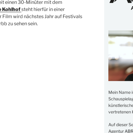
it einen 30-Minüter mit dem
e Kohlhof
steht hierfür in einer
 Film wird nächstes Jahr auf Festivals
bb zu sehen sein.
Mein Name i
Schauspielage
künstlerisch
vertretenen K
Auf dieser S
Agentur
AB