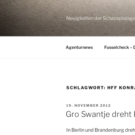
Zum
Inhalt
springen
Neuigkeiten der Schauspie
Agenturnews
Fusselcheck – 
SCHLAGWORT:
HFF KONR
VERÖFFENTLICHT
19. NOVEMBER 2012
AM
Gro Swantje dreht 
In Berlin und Brandenburg dre