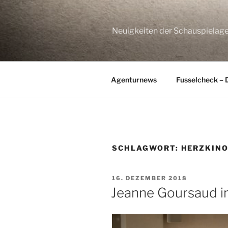
Zum
Inhalt
springen
Neuigkeiten der Schauspie
Agenturnews
Fusselcheck – 
SCHLAGWORT:
HERZKIN
VERÖFFENTLICHT
16. DEZEMBER 2018
AM
Jeanne Goursaud i