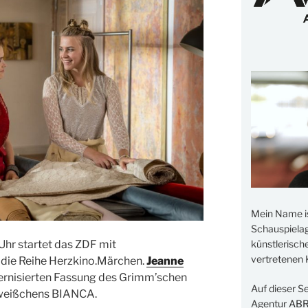
Mein Name i
Schauspielage
Uhr startet das ZDF mit
künstlerisch
vertretenen K
die Reihe
Herzkino.Märchen.
Jeanne
dernisierten Fassung des Grimm’schen
Auf dieser S
eweißchens BIANCA.
Agentur
AB