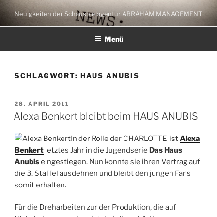
Zum
Neuigkeiten der Schauspielagentur ABRAHAM MANAGEMENT
Inhalt
springen
Menü
SCHLAGWORT:
HAUS ANUBIS
VERÖFFENTLICHT
28. APRIL 2011
AM
Alexa Benkert bleibt beim HAUS ANUBIS
In der Rolle der CHARLOTTE ist
Alexa
Benkert
letztes Jahr in die Jugendserie
Das Haus
Anubis
eingestiegen. Nun konnte sie ihren Vertrag auf
die 3. Staffel ausdehnen und bleibt den jungen Fans
somit erhalten.
Für die Dreharbeiten zur der Produktion, die auf