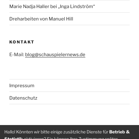
Marie Nadja Haller bei „Inga Lindström“
Dreharbeiten von Manuel Hill
KONTAKT
E-Mail:
blog@schauspielernews.de
Impressum
Datenschutz
Folge
Folge
Hallo! Könnten wir bitte einige zusätzliche Dienste für
Betrieb &
Statistik
aktivieren? Sie können Ihre Zustimmung später