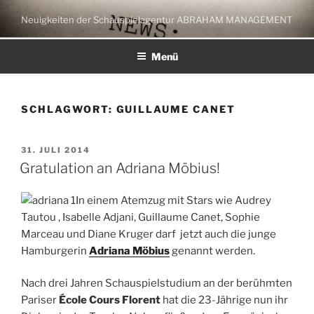
Zum
Neuigkeiten der Schauspielagentur ABRAHAM MANAGEMENT
Inhalt
springen
Menü
SCHLAGWORT:
GUILLAUME CANET
VERÖFFENTLICHT
31. JULI 2014
AM
Gratulation an Adriana Möbius!
In einem Atemzug mit Stars wie Audrey
Tautou , Isabelle Adjani, Guillaume Canet, Sophie
Marceau und Diane Kruger darf jetzt auch die junge
Hamburgerin
Adriana Möbius
genannt werden.
Nach drei Jahren Schauspielstudium an der berühmten
Pariser
École Cours Florent
hat die 23-Jährige nun ihr