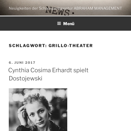
Zum
Neuigkeiten der Schauspielagentur ABRAHAM MANAGEMENT
Inhalt
springen
Menü
SCHLAGWORT:
GRILLO-THEATER
VERÖFFENTLICHT
6. JUNI 2017
AM
Cynthia Cosima Erhardt spielt
Dostojewski