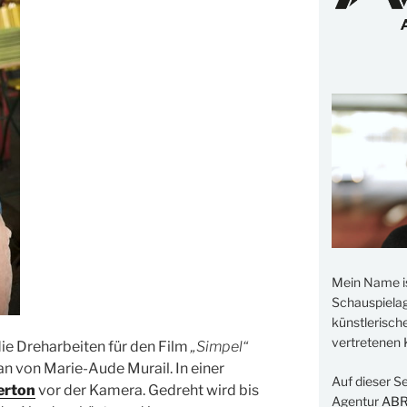
Mein Name i
Schauspielage
künstlerisch
vertretenen K
e Dreharbeiten für den Film
„Simpel“
 von Marie-Aude Murail. In einer
Auf dieser S
erton
vor der Kamera. Gedreht wird bis
Agentur
AB