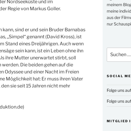
n der Nordseeküste und im
meinem Blog 
der Regie von Markus Goller.
meine indivi
aus der Filmw
nur Schauspi
n kann, sind er und sein Bruder Barnabas
as, „Simpel“ genannt (David Kross), ist
dem Stand eines Dreijährigen. Auch wenn
nsäge sein kann, ist ein Leben ohne ihn
Suchen
nach:
ls ihre Mutter unerwartet stirbt, soll
 werden. Die beiden gehen auf die
en Odyssee und einer Nacht im Freien
SOCIAL ME
ine Möglichkeit hat: Er muss ihren Vater
den sie seit 15 Jahren nicht mehr
Folge uns au
Folge uns au
duktion.de)
MITGLIED 