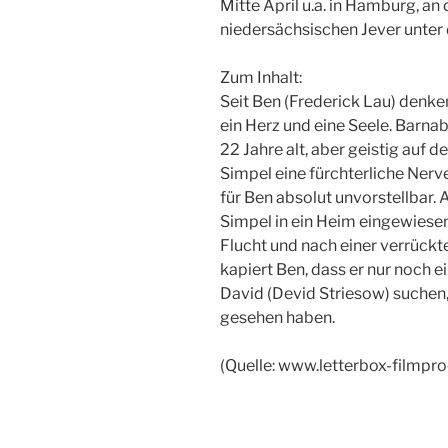
Mitte April u.a. in Hamburg, a
niedersächsischen Jever unter 
Zum Inhalt:
Seit Ben (Frederick Lau) denke
ein Herz und eine Seele. Barnab
22 Jahre alt, aber geistig auf 
Simpel eine fürchterliche Nerve
für Ben absolut unvorstellbar. A
Simpel in ein Heim eingewiesen
Flucht und nach einer verrückt
kapiert Ben, dass er nur noch e
David (Devid Striesow) suchen, 
gesehen haben.
(Quelle: www.letterbox-filmpro