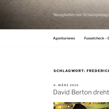
Zum
Inhalt
springen
Neuigkeiten der Schauspie
Agenturnews
Fusselcheck – 
SCHLAGWORT:
FREDERIC
VERÖFFENTLICHT
6. MÄRZ 2016
AM
David Berton dreht