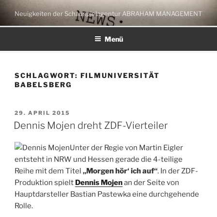
Zum
Neuigkeiten der Schauspielagentur ABRAHAM MANAGEMENT
Inhalt
springen
Menü
SCHLAGWORT:
FILMUNIVERSITÄT
BABELSBERG
VERÖFFENTLICHT
29. APRIL 2015
AM
Dennis Mojen dreht ZDF-Vierteiler
Unter der Regie von Martin Eigler
entsteht in NRW und Hessen gerade die 4-teilige
Reihe mit dem Titel
„Morgen hör‘ ich auf“
. In der ZDF-
Produktion spielt
Dennis Mojen
an der Seite von
Hauptdarsteller Bastian Pastewka eine durchgehende
Rolle.