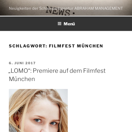
Zum
Neuigkeiten der Schauspielagentur ABRAHAM MANAGEMENT
Inhalt
springen
Menü
SCHLAGWORT:
FILMFEST MÜNCHEN
VERÖFFENTLICHT
6. JUNI 2017
AM
„LOMO“: Premiere auf dem Filmfest
München