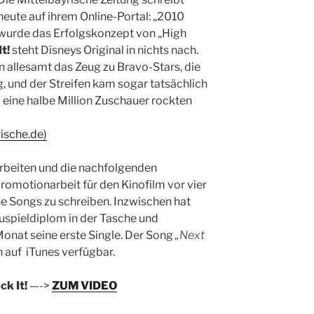
heute auf ihrem Online-Portal: „2010
wurde das Erfolgskonzept von „High
It!
steht Disneys Original in nichts nach.
 allesamt das Zeug zu Bravo-Stars, die
 und der Streifen kam sogar tatsächlich
p eine halbe Million Zuschauer rockten
ische.de)
arbeiten und die nachfolgenden
omotionarbeit für den Kinofilm vor vier
e Songs zu schreiben. Inzwischen hat
uspieldiplom in der Tasche und
Monat seine erste Single. Der Song
„Next
n auf iTunes verfügbar.
ck It!
—->
ZUM VIDEO