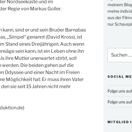
n der Nordseeküste und im
meinem Blog 
der Regie von Markus Goller.
meine indivi
aus der Filmw
nur Schauspi
n kann, sind er und sein Bruder Barnabas
as, „Simpel“ genannt (David Kross), ist
dem Stand eines Dreijährigen. Auch wenn
nsäge sein kann, ist ein Leben ohne ihn
Suchen
nach:
ls ihre Mutter unerwartet stirbt, soll
 werden. Die beiden gehen auf die
en Odyssee und einer Nacht im Freien
SOCIAL ME
ine Möglichkeit hat: Er muss ihren Vater
den sie seit 15 Jahren nicht mehr
Folge uns au
Folge uns au
duktion.de)
MITGLIED 