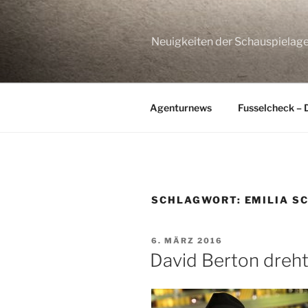
Zum
Inhalt
springen
Neuigkeiten der Schauspie
Agenturnews
Fusselcheck – 
SCHLAGWORT:
EMILIA S
VERÖFFENTLICHT
6. MÄRZ 2016
AM
David Berton dreht