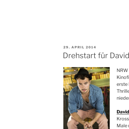
VERÖFFENTLICHT
29. APRIL 2014
AM
Drehstart für David
NRW u
Kinof
erste
Thril
niede
David
Kross
Male 