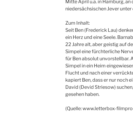
Mitte April u.a. in Hamburg, a
niedersächsischen Jever unter 
Zum Inhalt:
Seit Ben (Frederick Lau) denke
ein Herz und eine Seele. Barnab
22 Jahre alt, aber geistig auf 
Simpel eine fürchterliche Nerve
für Ben absolut unvorstellbar. A
Simpel in ein Heim eingewiesen
Flucht und nach einer verrückt
kapiert Ben, dass er nur noch e
David (Devid Striesow) suchen, 
gesehen haben.
(Quelle: www.letterbox-filmpro