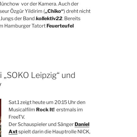
Münchow
vor der Kamera. Auch der
seur Özgür Yildirim (
„Chiko“
) dreht nicht
 Jungs der Band
kollektiv22
. Bereits
dem Hamburger Tatort
Feuerteufel
ei „SOKO Leipzig“ und
V
Sat.1 zeigt heute um 20:15 Uhr den
Musicalfilm
Rock It!
erstmals im
FreeTV.
Der Schauspieler und Sänger
Daniel
Axt
spielt darin die Hauptrolle NICK,