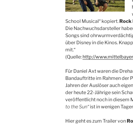
School Musical“ kopiert.
Rock 
Die Nachwuchsdarsteller haben
Songs sind ohrwurmverdächtig,
über Disney in die Kinos. Knap
mit.“
(Quelle:
http://www.mittelbayer
Für Daniel Axt waren die Dreh
Bandauftritte im Rahmen der Pr
Jahren der Auslöser auch eigen
der heute 22-Jährige sein Scha
veröffentlicht noch in diesem 
to the Sun“
ist in wenigen Tage
Hier geht es zum Trailer von
Ro