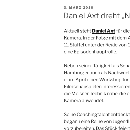
VERÖFFENTLICHT
3. MÄRZ 2016
AM
Daniel Axt dreht „
Aktuell steht
Daniel Axt
für di
Kamera. In der Folge mit dem Arb
11. Staffel unter der Regie von
eine Episodenhauptrolle.
Neben seiner Tätigkeit als Sch
Hamburger auch als Nachwuchs
er im April einen Workshop für 
Filmschauspielen interessieren
die Meisner-Technik nahe, die e
Kamera anwendet.
Seine Coachingtalent entdeckte
begann eine Reihe von Jugendl
vorzubereiten. Das Stück feier