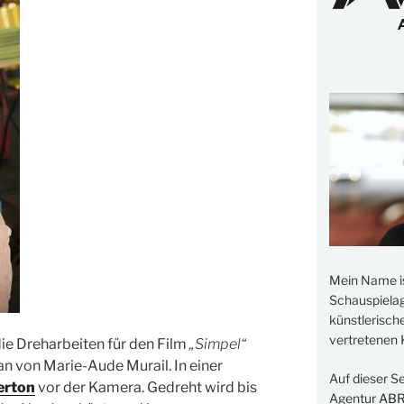
Mein Name i
Schauspielage
künstlerisch
vertretenen K
e Dreharbeiten für den Film
„Simpel“
 von Marie-Aude Murail. In einer
Auf dieser S
erton
vor der Kamera. Gedreht wird bis
Agentur
AB