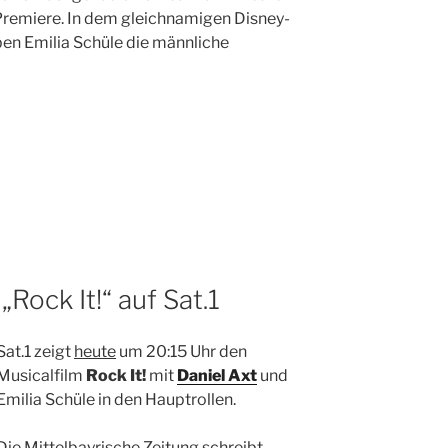
remiere. In dem gleichnamigen Disney-
ben Emilia Schüle die männliche
„Rock It!“ auf Sat.1
Sat.1 zeigt
heute
um 20:15 Uhr den
Musicalfilm
Rock It!
mit
Daniel Axt
und
Emilia Schüle in den Hauptrollen.
Die Mittelbayrische Zeitung schreibt