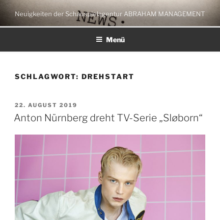
Zum
Neuigkeiten der Schauspielagentur ABRAHAM MANAGEMENT
Inhalt
springen
Menü
SCHLAGWORT:
DREHSTART
VERÖFFENTLICHT
22. AUGUST 2019
AM
Anton Nürnberg dreht TV-Serie „Sløborn“