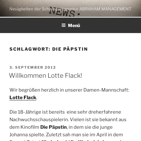
Zum
Neuigkeiten der Schauspielagentur ABRAHAM MANAGEMENT
Inhalt
springen
Menü
SCHLAGWORT:
DIE PÄPSTIN
VERÖFFENTLICHT
3. SEPTEMBER 2012
AM
Willkommen Lotte Flack!
Wir begrüßen herzlich in unserer Damen-Mannschaft:
Lotte Flack
.
Die 18-Jährige ist bereits eine sehr dreherfahrene
Nachwuchsschauspielerin. Vielen ist sie bekannt aus
dem Kinofilm
Die Päpstin
, in dem sie die junge
Johanna spielte. Zuletzt sah man sie im April in dem