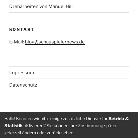
Dreharbeiten von Manuel Hill
KONTAKT
E-Mail:
blog@schauspielernews.de
Impressum
Datenschutz
Folge
Folge
Hallo! Könnten wir bitte einige zusätzliche Dienste für
Betrieb &
Statistik
aktivieren? Sie können Ihre Zustimmung später
uns
uns
jederzeit ändern oder zurückziehen.
auf
auf
Datenschutz
Stolz präsentiert von WordPress