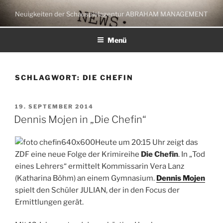
Zum
Neuigkeiten der Schauspielagentur ABRAHAM MANAGEMENT
Inhalt
springen
Menü
SCHLAGWORT:
DIE CHEFIN
VERÖFFENTLICHT
19. SEPTEMBER 2014
AM
Dennis Mojen in „Die Chefin“
Heute um 20:15 Uhr zeigt das
ZDF eine neue Folge der Krimireihe
Die Chefin
. In „Tod
eines Lehrers“ ermittelt Kommissarin Vera Lanz
(Katharina Böhm) an einem Gymnasium.
Dennis Mojen
spielt den Schüler JULIAN, der in den Focus der
Ermittlungen gerät.