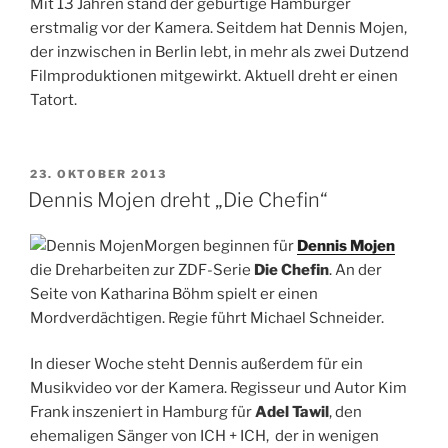
Mit 13 Jahren stand der gebürtige Hamburger
erstmalig vor der Kamera. Seitdem hat Dennis Mojen,
der inzwischen in Berlin lebt, in mehr als zwei Dutzend
Filmproduktionen mitgewirkt. Aktuell dreht er einen
Tatort.
VERÖFFENTLICHT
23. OKTOBER 2013
AM
Dennis Mojen dreht „Die Chefin“
Morgen beginnen für
Dennis Mojen
die Dreharbeiten zur ZDF-Serie
Die Chefin
. An der
Seite von Katharina Böhm spielt er einen
Mordverdächtigen. Regie führt Michael Schneider.
In dieser Woche steht Dennis außerdem für ein
Musikvideo vor der Kamera. Regisseur und Autor Kim
Frank inszeniert in Hamburg für
Adel Tawil
, den
ehemaligen Sänger von ICH + ICH, der in wenigen