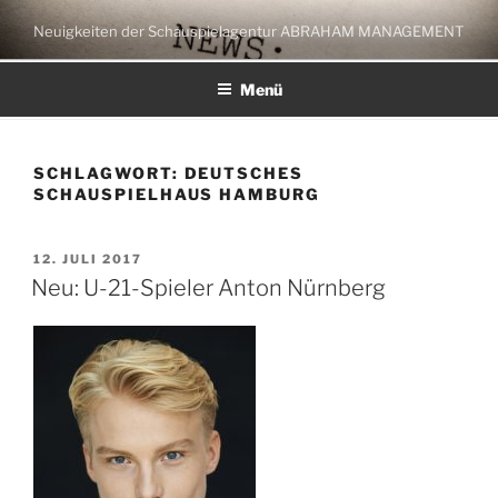
Zum
Neuigkeiten der Schauspielagentur ABRAHAM MANAGEMENT
Inhalt
springen
Menü
SCHLAGWORT:
DEUTSCHES
SCHAUSPIELHAUS HAMBURG
VERÖFFENTLICHT
12. JULI 2017
AM
Neu: U-21-Spieler Anton Nürnberg