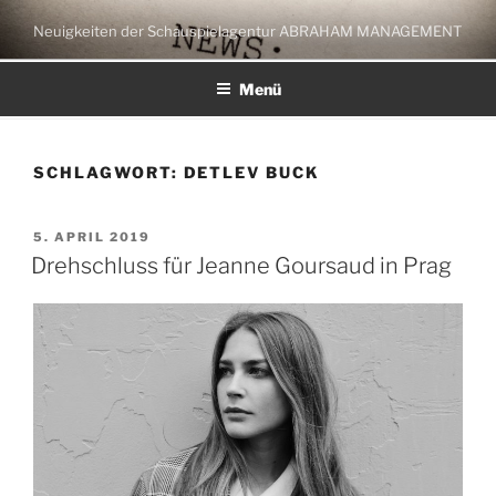
Zum
Neuigkeiten der Schauspielagentur ABRAHAM MANAGEMENT
Inhalt
springen
Menü
SCHLAGWORT:
DETLEV BUCK
VERÖFFENTLICHT
5. APRIL 2019
AM
Drehschluss für Jeanne Goursaud in Prag