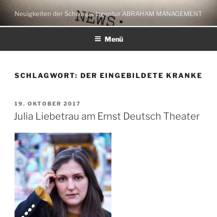
Zum
Neuigkeiten der Schauspielagentur ABRAHAM MANAGEMENT
Inhalt
springen
Menü
SCHLAGWORT:
DER EINGEBILDETE KRANKE
VERÖFFENTLICHT
19. OKTOBER 2017
AM
Julia Liebetrau am Ernst Deutsch Theater