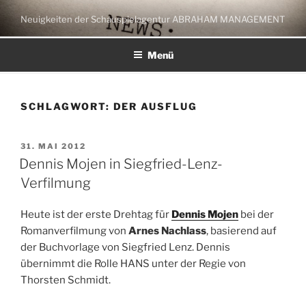
Zum
Neuigkeiten der Schauspielagentur ABRAHAM MANAGEMENT
Inhalt
springen
Menü
SCHLAGWORT:
DER AUSFLUG
VERÖFFENTLICHT
31. MAI 2012
AM
Dennis Mojen in Siegfried-Lenz-
Verfilmung
Heute ist der erste Drehtag für
Dennis Mojen
bei der
Romanverfilmung von
Arnes Nachlass
, basierend auf
der Buchvorlage von Siegfried Lenz. Dennis
übernimmt die Rolle HANS unter der Regie von
Thorsten Schmidt.