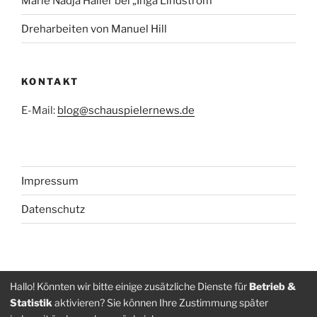
Marie Nadja Haller bei „Inga Lindström“
Dreharbeiten von Manuel Hill
KONTAKT
E-Mail:
blog@schauspielernews.de
Impressum
Datenschutz
Folge
Folge
Hallo! Könnten wir bitte einige zusätzliche Dienste für
Betrieb &
Statistik
aktivieren? Sie können Ihre Zustimmung später
uns
uns