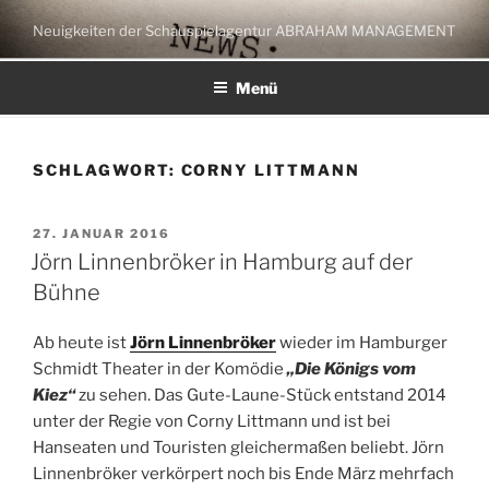
Zum
Neuigkeiten der Schauspielagentur ABRAHAM MANAGEMENT
Inhalt
springen
Menü
SCHLAGWORT:
CORNY LITTMANN
VERÖFFENTLICHT
27. JANUAR 2016
AM
Jörn Linnenbröker in Hamburg auf der
Bühne
Ab heute ist
Jörn Linnenbröker
wieder im Hamburger
Schmidt Theater in der Komödie
„Die Königs vom
Kiez“
zu sehen. Das Gute-Laune-Stück entstand 2014
unter der Regie von Corny Littmann und ist bei
Hanseaten und Touristen gleichermaßen beliebt. Jörn
Linnenbröker verkörpert noch bis Ende März mehrfach