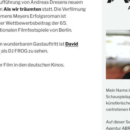
aufführung von Andreas Dresens neuem
lm
Als wir träumten
statt. Die Verfilmung
emens Meyers Erfolgsroman ist
ller Wettbewerbsbeitrag der 65.
tionalen Filmfestspiele von Berlin.
m wunderbaren Gastauftritt ist
David
n
als DJ FROG zu sehen.
r Film in den deutschen Kinos.
Mein Name i
Schauspielage
künstlerisch
vertretenen K
Auf dieser S
Agentur
AB