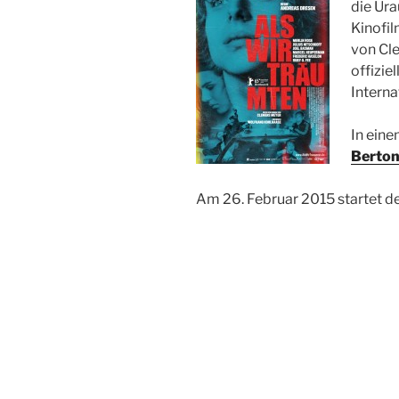
die Ur
Kinofi
von Cl
offizie
Interna
In eine
Berto
Am 26. Februar 2015 startet de