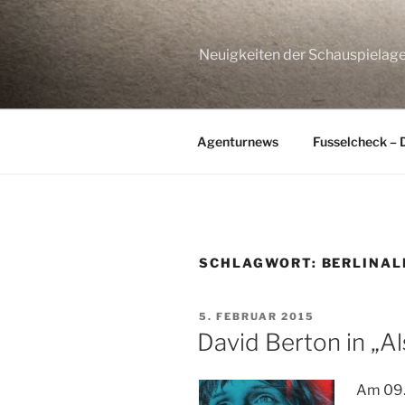
Zum
Inhalt
springen
Neuigkeiten der Schauspie
Agenturnews
Fusselcheck – 
SCHLAGWORT:
BERLINAL
VERÖFFENTLICHT
5. FEBRUAR 2015
AM
David Berton in „Al
Am 09. 