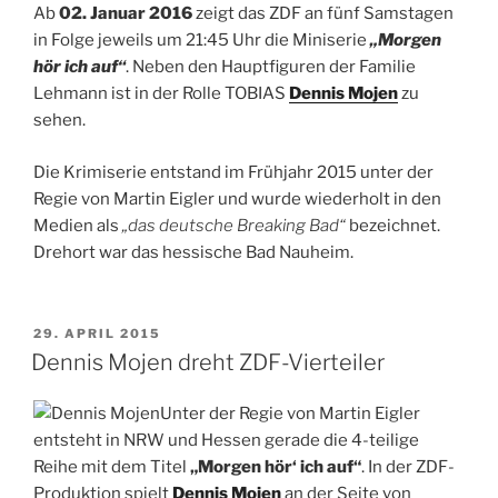
Ab
02. Januar 2016
zeigt das ZDF an fünf Samstagen
in Folge jeweils um 21:45 Uhr die Miniserie
„Morgen
hör ich auf“
. Neben den Hauptfiguren der Familie
Lehmann ist in der Rolle TOBIAS
Dennis Mojen
zu
sehen.
Die Krimiserie entstand im Frühjahr 2015 unter der
Regie von Martin Eigler und wurde wiederholt in den
Medien als
„das deutsche Breaking Bad“
bezeichnet.
Drehort war das hessische Bad Nauheim.
VERÖFFENTLICHT
29. APRIL 2015
AM
Dennis Mojen dreht ZDF-Vierteiler
Unter der Regie von Martin Eigler
entsteht in NRW und Hessen gerade die 4-teilige
Reihe mit dem Titel
„Morgen hör‘ ich auf“
. In der ZDF-
Produktion spielt
Dennis Mojen
an der Seite von