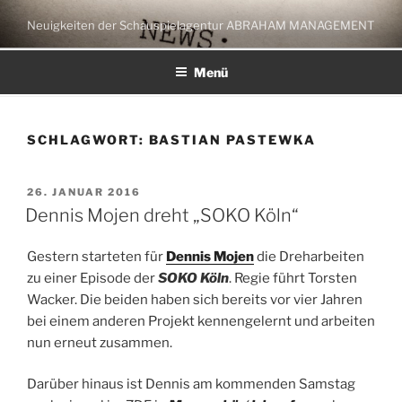
Zum
Neuigkeiten der Schauspielagentur ABRAHAM MANAGEMENT
Inhalt
springen
Menü
SCHLAGWORT:
BASTIAN PASTEWKA
VERÖFFENTLICHT
26. JANUAR 2016
AM
Dennis Mojen dreht „SOKO Köln“
Gestern starteten für
Dennis Mojen
die Dreharbeiten
zu einer Episode der
SOKO Köln
. Regie führt Torsten
Wacker. Die beiden haben sich bereits vor vier Jahren
bei einem anderen Projekt kennengelernt und arbeiten
nun erneut zusammen.
Darüber hinaus ist Dennis am kommenden Samstag