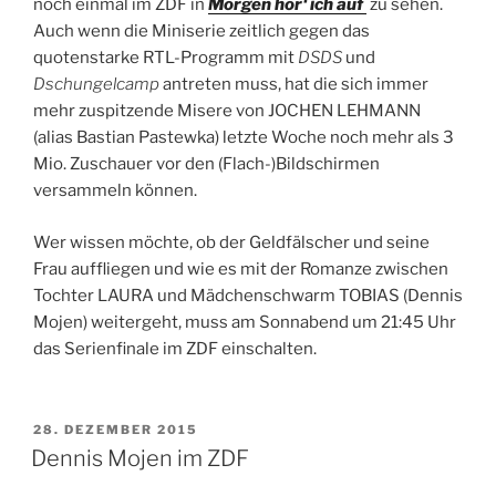
noch einmal im ZDF in
Morgen hör‘ ich auf
zu sehen.
Auch wenn die Miniserie zeitlich gegen das
quotenstarke RTL-Programm mit
DSDS
und
Dschungelcamp
antreten muss, hat die sich immer
mehr zuspitzende Misere von JOCHEN LEHMANN
(alias Bastian Pastewka) letzte Woche noch mehr als 3
Mio. Zuschauer vor den (Flach-)Bildschirmen
versammeln können.
Wer wissen möchte, ob der Geldfälscher und seine
Frau auffliegen und wie es mit der Romanze zwischen
Tochter LAURA und Mädchenschwarm TOBIAS (Dennis
Mojen) weitergeht, muss am Sonnabend um 21:45 Uhr
das Serienfinale im ZDF einschalten.
VERÖFFENTLICHT
28. DEZEMBER 2015
AM
Dennis Mojen im ZDF