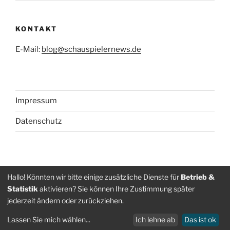
KONTAKT
E-Mail:
blog@schauspielernews.de
Impressum
Datenschutz
Folge
Folge
Hallo! Könnten wir bitte einige zusätzliche Dienste für
Betrieb &
Statistik
aktivieren? Sie können Ihre Zustimmung später
uns
uns
jederzeit ändern oder zurückziehen.
auf
auf
Datenschutz
Stolz präsentiert von WordPress
Facebook
Instagram
Lassen Sie mich wählen
...
Ich lehne ab
Das ist ok