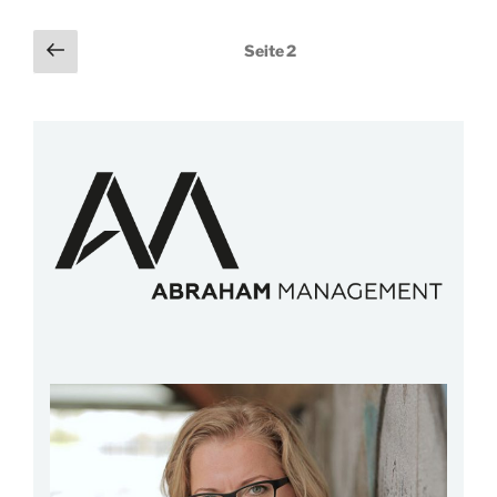
Seitennummerierung
Vorherige
Seite
2
Seite
der
Beiträge