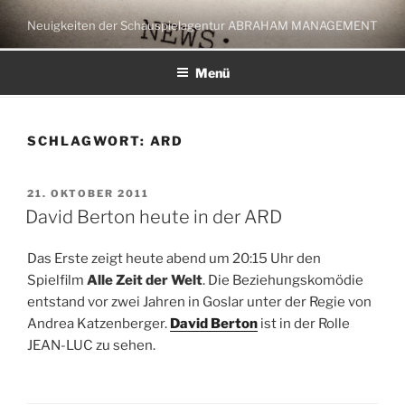
Zum
Neuigkeiten der Schauspielagentur ABRAHAM MANAGEMENT
Inhalt
springen
Menü
SCHLAGWORT:
ARD
VERÖFFENTLICHT
21. OKTOBER 2011
AM
David Berton heute in der ARD
Das Erste zeigt heute abend um 20:15 Uhr den
Spielfilm
Alle Zeit der Welt
. Die Beziehungskomödie
entstand vor zwei Jahren in Goslar unter der Regie von
Andrea Katzenberger.
David Berton
ist in der Rolle
JEAN-LUC zu sehen.