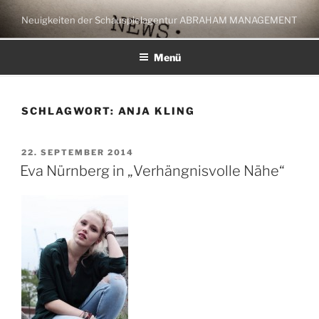
Zum
Neuigkeiten der Schauspielagentur ABRAHAM MANAGEMENT
Inhalt
springen
Menü
SCHLAGWORT:
ANJA KLING
VERÖFFENTLICHT
22. SEPTEMBER 2014
AM
Eva Nürnberg in „Verhängnisvolle Nähe“