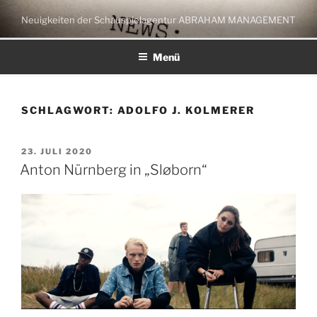
Zum
Neuigkeiten der Schauspielagentur ABRAHAM MANAGEMENT
Inhalt
springen
Menü
SCHLAGWORT:
ADOLFO J. KOLMERER
VERÖFFENTLICHT
23. JULI 2020
AM
Anton Nürnberg in „Sløborn“